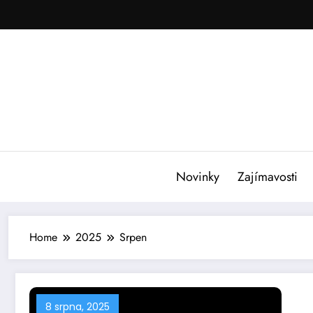
Skip
to
content
Novinky
Zajímavosti
Home
2025
Srpen
8 srpna, 2025