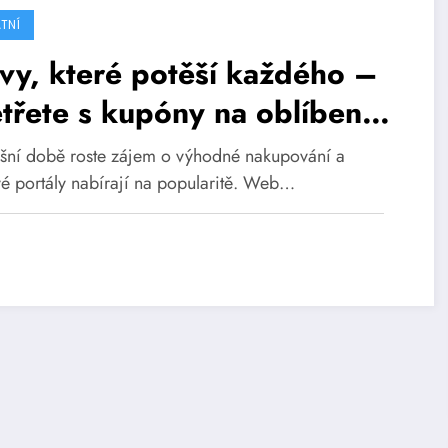
TNÍ
vy, které potěší každého –
třete s kupóny na oblíbené
shopy
šní době roste zájem o výhodné nakupování a
vé portály nabírají na popularitě. Web…